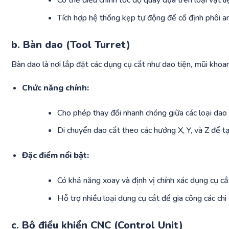
Có thể điều chỉnh tốc độ quay dựa trên loại vật li
Tích hợp hệ thống kẹp tự động để cố định phôi an
b. Bàn dao (Tool Turret)
Bàn dao là nơi lắp đặt các dụng cụ cắt như dao tiện, mũi khoa
Chức năng chính:
Cho phép thay đổi nhanh chóng giữa các loại dao c
Di chuyển dao cắt theo các hướng X, Y, và Z để tạ
Đặc điểm nổi bật:
Có khả năng xoay và định vị chính xác dụng cụ cắ
Hỗ trợ nhiều loại dụng cụ cắt để gia công các chi 
c. Bộ điều khiển CNC (Control Unit)