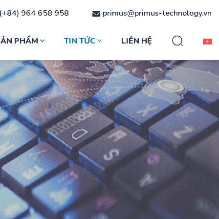
(+84) 964 658 958
primus@primus-technology.vn
SẢN PHẨM
TIN TỨC
LIÊN HỆ