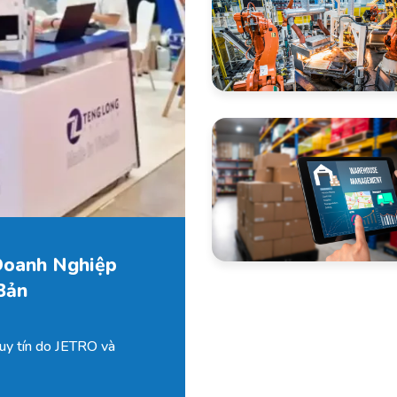
Doanh Nghiệp
Bản
 uy tín do JETRO và