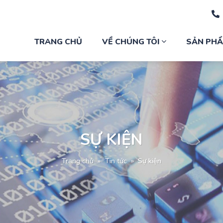
TRANG CHỦ
VỀ CHÚNG TÔI
SẢN PH
SỰ KIỆN
Trang chủ
»
Tin tức
»
Sự kiện