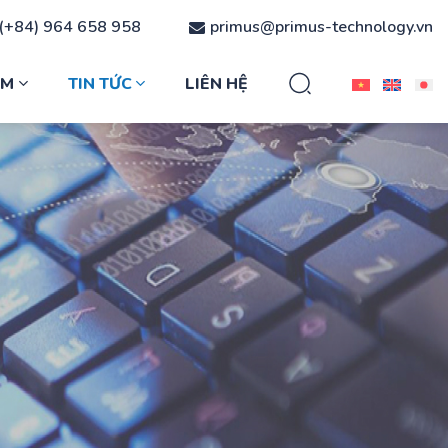
(+84) 964 658 958
primus@primus-technology.vn
ẨM
TIN TỨC
LIÊN HỆ