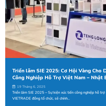
Triển lãm SIE 2025: Cơ Hội Vàng Cho 
Công Nghiệp Hỗ Trợ Việt Nam – Nhật 
19 Tháng 6, 2025
Triển lãm SIE 2025 – Sự kiện xúc tiến công nghiệp hỗ trợ
VIETRADE đồng tổ chức, sẽ chính...