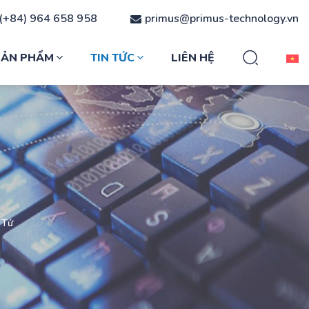
(+84) 964 658 958
primus@primus-technology.vn
SẢN PHẨM
TIN TỨC
LIÊN HỆ
 Tử